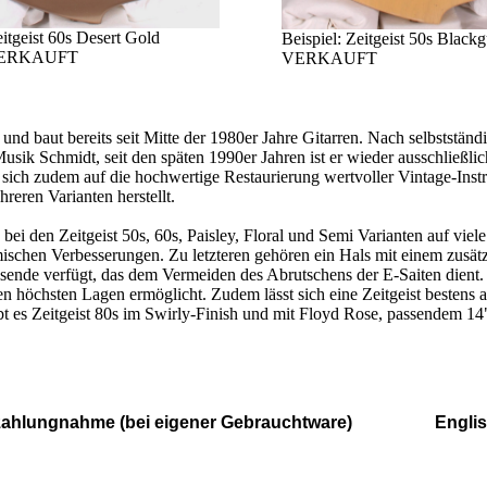
eitgeist 60s Desert Gold
Beispiel: Zeitgeist 50s Black
 VERKAUFT
VERKAUFT
t und baut bereits seit Mitte der 1980er Jahre Gitarren. Nach selbsts
k Schmidt, seit den späten 1990er Jahren ist er wieder ausschließlich i
sich zudem auf die hochwertige Restaurierung wertvoller Vintage-Instrum
hreren Varianten herstellt.
bei den Zeitgeist 50s, 60s, Paisley, Floral und Semi Varianten auf viel
ischen Verbesserungen. Zu letzteren gehören ein Hals mit einem zusätz
lsende verfügt, das dem Vermeiden des Abrutschens der E-Saiten dient.
höchsten Lagen ermöglicht. Zudem lässt sich eine Zeitgeist bestens a
bt es Zeitgeist 80s im Swirly-Finish und mit Floyd Rose, passendem 1
Inzahlungnahme (bei eigener Gebrauchtware) English-s