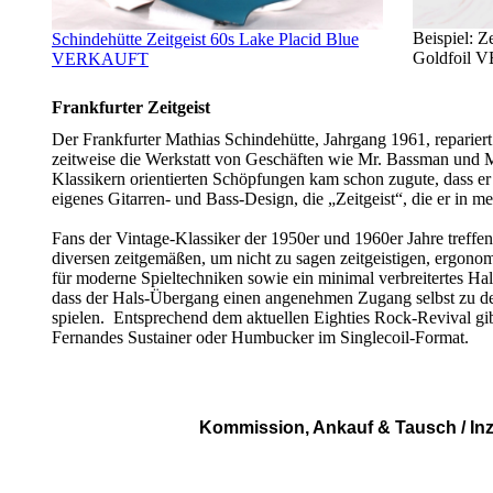
Beispiel: Z
Schindehütte Zeitgeist 60s Lake Placid Blue
Goldfoil
VERKAUFT
Frankfurter Zeitgeist
Der Frankfurter Mathias Schindehütte, Jahrgang 1961, reparier
zeitweise die Werkstatt von Geschäften wie Mr. Bassman und Musi
Klassikern orientierten Schöpfungen kam schon zugute, dass er 
eigenes Gitarren- und Bass-Design, die „Zeitgeist“, die er in me
Fans der Vintage-Klassiker der 1950er und 1960er Jahre treffen 
diversen zeitgemäßen, um nicht zu sagen zeitgeistigen, ergonom
für moderne Spieltechniken sowie ein minimal verbreitertes Ha
dass der Hals-Übergang einen angenehmen Zugang selbst zu den 
spielen. Entsprechend dem aktuellen Eighties Rock-Revival gi
Fernandes Sustainer oder Humbucker im Singlecoil-Format.
Kommission, Ankauf & Tausch / 